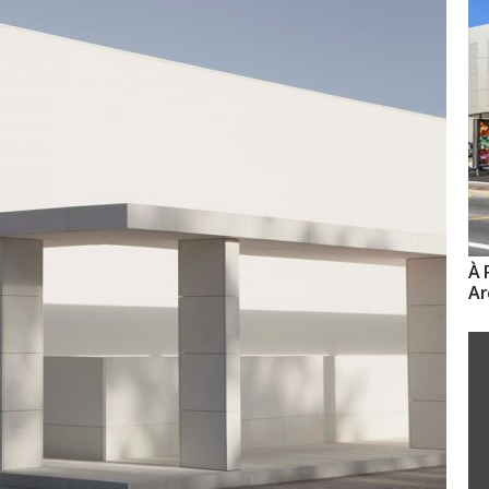
À 
Ar