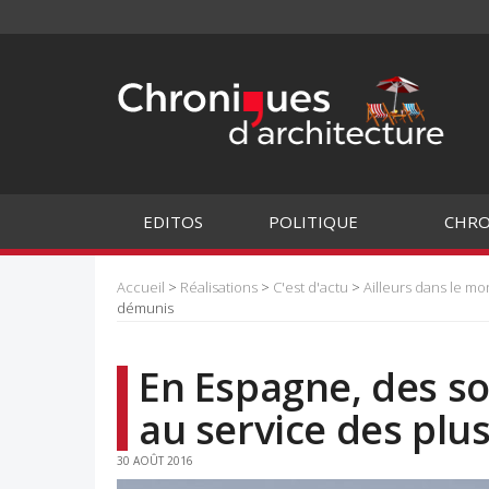
EDITOS
POLITIQUE
CHRO
Accueil
>
Réalisations
>
C'est d'actu
>
Ailleurs dans le m
démunis
En Espagne, des so
au service des plu
30 AOÛT 2016