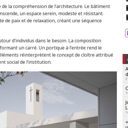
e de la compréhension de l’architecture. Le bâtiment
anscende, un espace serein, modeste et résistant.
ête de paix et de relaxation, créant une séquence
utour d’individus dans le besoin. La composition
formant un carré. Un portique à l’entrée rend le
 éléments réinterprètent le concept de cloître attribué
t social de l’institution.
A
d
2
C
1
J
L
1
«
u