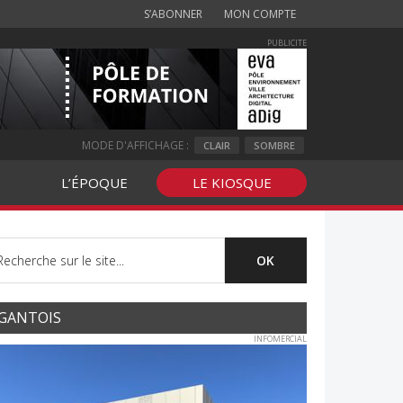
S’ABONNER
MON COMPTE
PUBLICITE
MODE D'AFFICHAGE :
CLAIR
SOMBRE
L’ÉPOQUE
LE KIOSQUE
GANTOIS
INFOMERCIAL