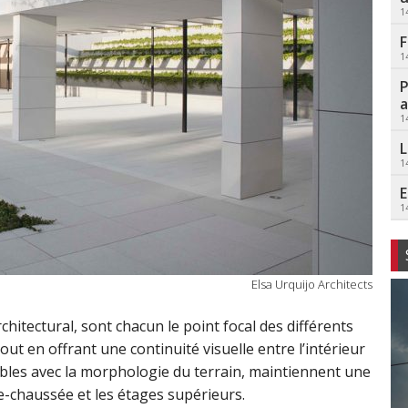
1
F
1
P
a
1
L
1
E
1
Elsa Urquijo Architects
hitectural, sont chacun le point focal des différents
out en offrant une continuité visuelle entre l’intérieur
tibles avec la morphologie du terrain, maintiennent une
e-chaussée et les étages supérieurs.