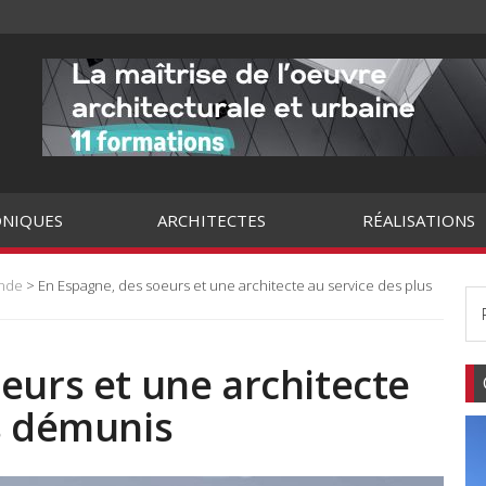
NIQUES
ARCHITECTES
RÉALISATIONS
onde
> En Espagne, des soeurs et une architecte au service des plus
eurs et une architecte
s démunis