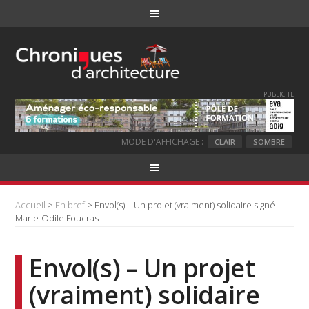
PUBLICITE
MODE D'AFFICHAGE :
CLAIR
SOMBRE
Accueil
>
En bref
> Envol(s) – Un projet (vraiment) solidaire signé
Marie-Odile Foucras
Envol(s) – Un projet
(vraiment) solidaire