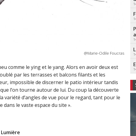
1
F
1
P
a
1
L
@Marie-Odile Foucras
1
E
peu comme le ying et le yang. Alors en avoir deux est
1
doublé par les terrasses et balcons filants et les
eur, impossible de discerner le patio intérieur tandis
 que l’on tourne autour de lui. Du coup la découverte
 variété d’angles de vue pour le regard, tant pour le
e dans le vaste espace du site ».
Lumière