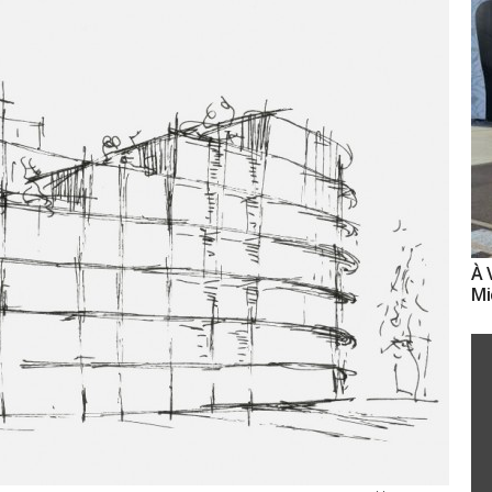
À 
Mi