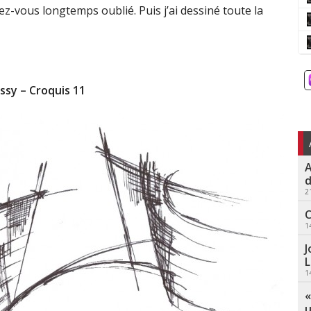
z-vous longtemps oublié. Puis j’ai dessiné toute la
Issy – Croquis 11
A
d
2
C
1
J
L
1
«
u