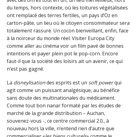
avec des offres tout en un, un lieu merveilleux, hors
du temps, hors contexte, où les toitures végétalisées
ont remplacé des terres fertiles, un pays d’Oz en
carton-pâte, un lieu où le citoyen consommateur sera
totalement rassuré. Un cocon bienveillant, enfin, face
à la noirceur du monde réel. Visiter Europa City
comme aller au cinéma voir un film pavé de bonnes
intentions et payer plein pot le pop-corn. Encore
faut-il que la société des loisirs ait un avenir, ce qui
n’est pas gagné.
La
disneylisation
des esprits est un
soft power
qui
agit comme un puissant analgésique, au bénéfice
sans doute des multinationales du médicament.
Comme tout bon nanar formaté par les études de
marché de la grande distribution – Auchan,
souvenez-vous -, ce centre commercial 2.0., à
nouveau hors la ville, n’entend rien d’autre que
commercialiser «
les biens culturels
» comme le