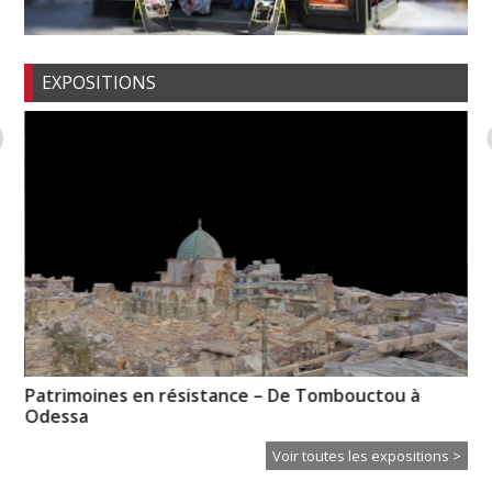
EXPOSITIONS
Patrimoines en résistance – De Tombouctou à
No
Odessa
re
Voir toutes les expositions >