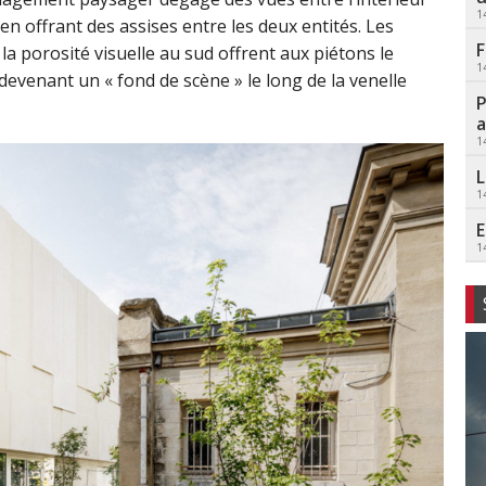
1
n offrant des assises entre les deux entités. Les
F
a porosité visuelle au sud offrent aux piétons le
1
d devenant un « fond de scène » le long de la venelle
P
a
1
L
1
E
1