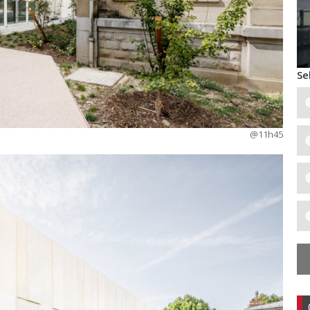
Se
@11h45