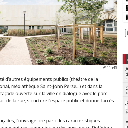
@11h45
A
d
ité d’autres équipements publics (théâtre de la
2
nal, médiathèque Saint-John Perse…) et dans la
C
façade ouverte sur la ville en dialogue avec le parc
1
ait de la rue, structure l’espace public et donne l’accès
J
L
1
ades, l’ouvrage tire parti des caractéristiques
«
u
aménagement paysager dégage des vues entre l’intérieur