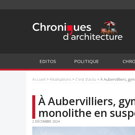
EDITOS
POLITIQUE
CHRO
Accueil
>
Réalisations
>
C'est d'actu
> À Aubervilliers, g
À Aubervilliers, 
monolithe en susp
2 DÉCEMBRE 2024