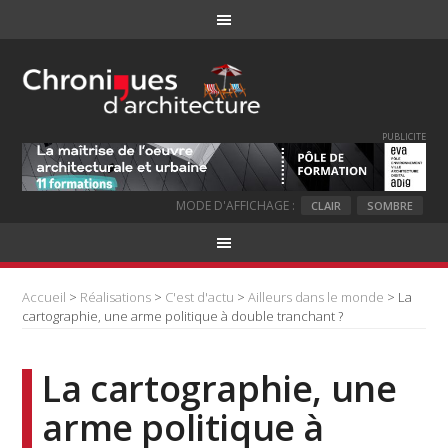
PUBLICITE
MODE D'AFFICHAGE :
CLAIR
SOMBRE
Accueil
>
Réalisations
>
C'est d'actu
>
Ailleurs dans le monde
> La
cartographie, une arme politique à double tranchant ?
La cartographie, une
arme politique à