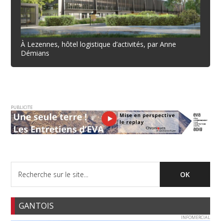
À Lezennes, hôtel logistique d’activités, par Anne
Démians
PUBLICITE
GANTOIS
INFOMERCIAL