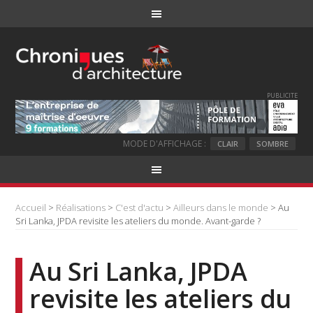
PUBLICITE
MODE D'AFFICHAGE :
CLAIR
SOMBRE
Accueil
>
Réalisations
>
C'est d'actu
>
Ailleurs dans le monde
> Au
Sri Lanka, JPDA revisite les ateliers du monde. Avant-garde ?
Au Sri Lanka, JPDA
revisite les ateliers du