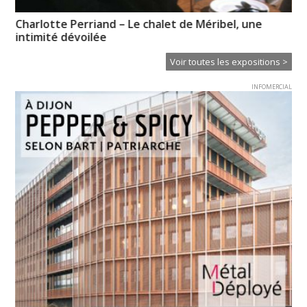
Charlotte Perriand – Le chalet de Méribel, une
Un
intimité dévoilée
Voir toutes les expositions >
INFOMERCIAL