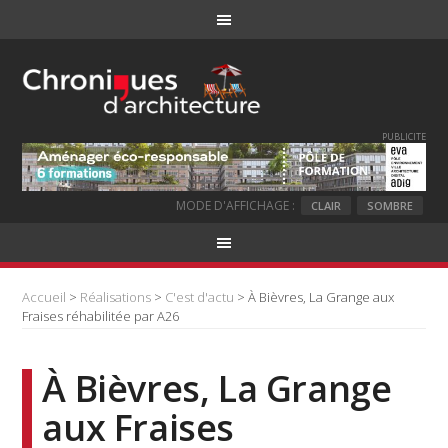
PUBLICITE
MODE D'AFFICHAGE :
CLAIR
SOMBRE
Accueil
>
Réalisations
>
C'est d'actu
> À Bièvres, La Grange aux
Fraises réhabilitée par A26
À Bièvres, La Grange
aux Fraises