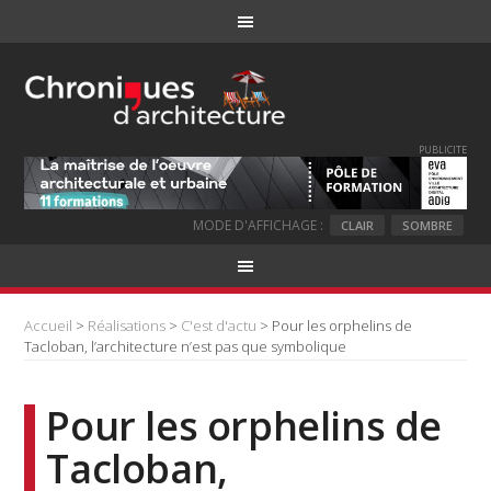
PUBLICITE
MODE D'AFFICHAGE :
CLAIR
SOMBRE
Accueil
>
Réalisations
>
C'est d'actu
> Pour les orphelins de
Tacloban, l’architecture n’est pas que symbolique
Pour les orphelins de
Tacloban,