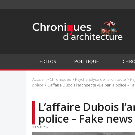
EDITOS
POLITIQUE
CHRO
Accueil
>
Chroniques
>
Psychanalyse de l'architecte
>
Ps
police
> L’affaire Dubois l’architecte vue par la police – F
L’affaire Dubois l’
police – Fake news
13 MAI 2025