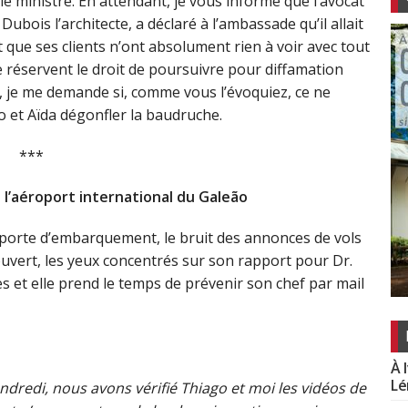
le ministre. En attendant, je vous informe que l’avocat
 Dubois l’architecte, a déclaré à l’ambassade qu’il allait
que ses clients n’ont absolument rien à voir avec tout
se réservent le droit de poursuivre pour diffamation
, je me demande si, comme vous l’évoquiez, ce ne
o et Aïda dégonfler la baudruche.
***
à l’aéroport international du Galeão
sa porte d’embarquement, le bruit des annonces de vols
ouvert, les yeux concentrés sur son rapport pour Dr.
s et elle prend le temps de prévenir son chef par mail
À 
Lé
redi, nous avons vérifié Thiago et moi les vidéos de