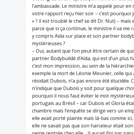
l’ambassade. Le ministre m’a appelé pour en sav
votre rapport reçu hier soir – c’est pourquoi 
» ? il est troublé le chef se dit Dr. Nut) – mais
parce que si ça continue, le ministre il va me 
y compris Aïda sur place et son partner body
mystérieuses ?
– Oui, autant que l’on peut être certain de quo
partner Bodybuildé d’Aïda, qui est d’un plus h
c’est mon impression, au sein de la hiérarchi
exemple la mort de Léonie Meunier, celle qui 
résidait Dubois, n’a pas encore été élucidée. C
n’indique que Dubois y soit pour quelque chos
pourquoi il nous faut éviter le mot mystérieu
portugais au Brésil – car Dubois et Gloria ét
chambre mais l’enquête se dirige vers un emplo
elle avait porté plainte mais là-bas comme ic
elle ne savait pas que son harceleur était son c
peine rentrée chez elle… Il aurait fini par pass