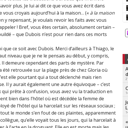
oir plus. Je lui ai dit ce que vous avez écrit dans
je vous croyais aujourd’hui à la maison… («
à la maison
 en y repensant, je voulais revoir les faits avec vous
rappeler ! Bref, vous êtes certain, absolument certain –
buildé – que Dubois n’est pour rien dans ces morts
i que ce soit avec Dubois. Merci d’ailleurs à Thiago, le
aut niveau que je ne le pensais au début, y compris,
e. Il demeure cependant des parts de mystère. Par
A
a été retrouvée sur la plage près de chez Gloria où
d
’est elle pourtant qui a tout déclenché mais rien
2
e. Il y aurait également une autre équivoque – c’est
C
x qui prête à confusion, vous avez vu la traduction en
1
aient bien dans l’hôtel où est décédée la femme de
J
yé de l’hôtel qui la harcelait sur les réseaux sociaux ;
L
i, tout le monde s’en fout de ces plaintes, apparemment
1
ollègue, qu’elle voyait tous les jours, qui la harcelait à
«
u
er à l’acte en la droguant. Elle en est morte mais les