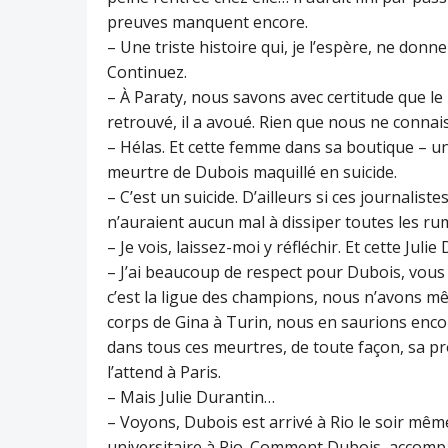
preuves manquent encore.
– Une triste histoire qui, je l’espère, ne donn
Continuez.
– À Paraty, nous savons avec certitude que le
retrouvé, il a avoué. Rien que nous ne conna
– Hélas. Et cette femme dans sa boutique – une 
meurtre de Dubois maquillé en suicide.
– C’est un suicide. D’ailleurs si ces journalis
n’auraient aucun mal à dissiper toutes les ru
– Je vois, laissez-moi y réfléchir. Et cette Jul
– J’ai beaucoup de respect pour Dubois, vous 
c’est la ligue des champions, nous n’avons mê
corps de Gina à Turin, nous en saurions encor
dans tous ces meurtres, de toute façon, sa proie
l’attend à Paris.
– Mais Julie Durantin…
– Voyons, Dubois est arrivé à Rio le soir mêm
universitaire à Rio. Comment Dubois, accompag