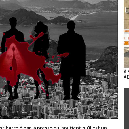
À 
AD
st harcelé par la presse qui soutient qu’il est un