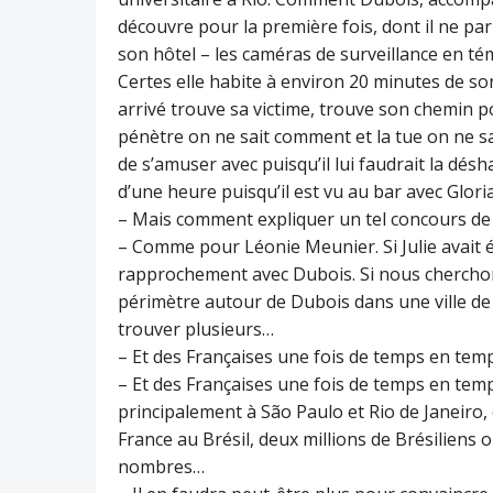
découvre pour la première fois, dont il ne parl
son hôtel – les caméras de surveillance en té
Certes elle habite à environ 20 minutes de so
arrivé trouve sa victime, trouve son chemin po
pénètre on ne sait comment et la tue on ne sa
de s’amuser avec puisqu’il lui faudrait la désha
d’une heure puisqu’il est vu au bar avec Glori
– Mais comment expliquer un tel concours de 
– Comme pour Léonie Meunier. Si Julie avait ét
rapprochement avec Dubois. Si nous cherchon
périmètre autour de Dubois dans une ville de 
trouver plusieurs…
– Et des Françaises une fois de temps en tem
– Et des Françaises une fois de temps en temp
principalement à São Paulo et Rio de Janeiro
France au Brésil, deux millions de Brésiliens o
nombres…