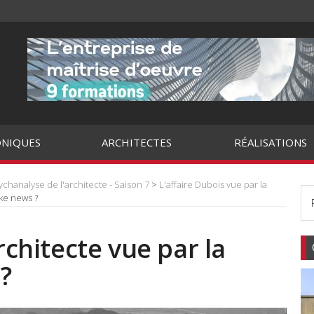
NIQUES
ARCHITECTES
RÉALISATIONS
ychanalyse de l'architecte - Saison 7
>
L'affaire Dubois vue par la
ake news ?
architecte vue par la
 ?