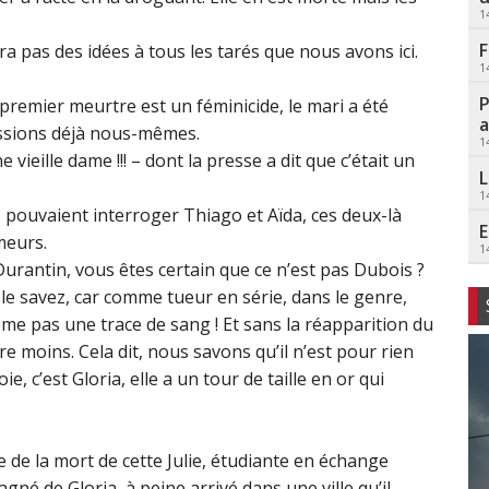
1
F
era pas des idées à tous les tarés que nous avons ici.
1
P
 premier meurtre est un féminicide, le mari a été
a
issions déjà nous-mêmes.
1
vieille dame !!! – dont la presse a dit que c’était un
L
1
tes pouvaient interroger Thiago et Aïda, ces deux-là
E
meurs.
1
ie Durantin, vous êtes certain que ce n’est pas Dubois ?
le savez, car comme tueur en série, dans le genre,
me pas une trace de sang ! Et sans la réapparition du
e moins. Cela dit, nous savons qu’il n’est pour rien
, c’est Gloria, elle a un tour de taille en or qui
e de la mort de cette Julie, étudiante en échange
né de Gloria, à peine arrivé dans une ville qu’il