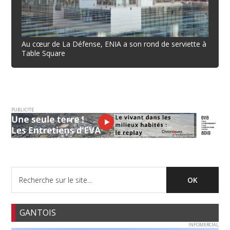
Au cœur de La Défense, ENIA a son rond de serviette à
Table Square
PUBLICITE
GANTOIS
INFOMERCIAL