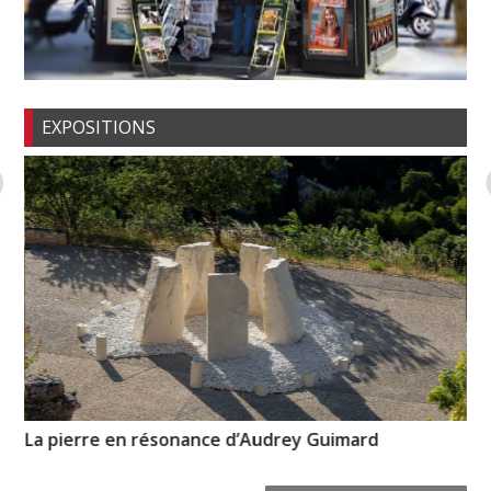
EXPOSITIONS
La pierre en résonance d’Audrey Guimard
Pa
Od