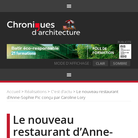
PUBLICITE
MODE D'AFFICHAGE :
CLAIR
SOMBRE
Accueil
>
Réalisations
>
C'est d'actu
> Le nouveau restaurant
d’Anne-Sophie Pic conçu par Caroline Lory
Le nouveau
restaurant d’Anne-