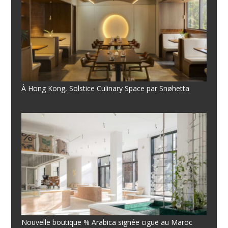
À Hong Kong, Solstice Culinary Space par Snøhetta
Nouvelle boutique % Arabica signée ciguë au Maroc