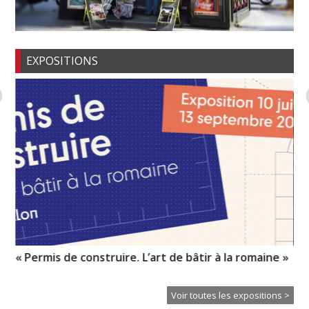
EXPOSITIONS
e »
Mémoires du paysage
La
Voir toutes les expositions >