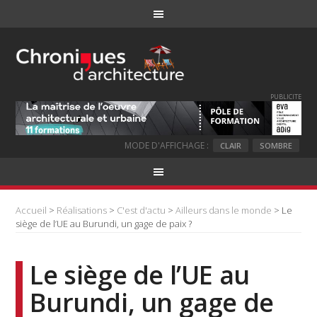
PUBLICITE
MODE D'AFFICHAGE :
CLAIR
SOMBRE
Accueil
>
Réalisations
>
C'est d'actu
>
Ailleurs dans le monde
> Le
siège de l’UE au Burundi, un gage de paix ?
Le siège de l’UE au
Burundi, un gage de