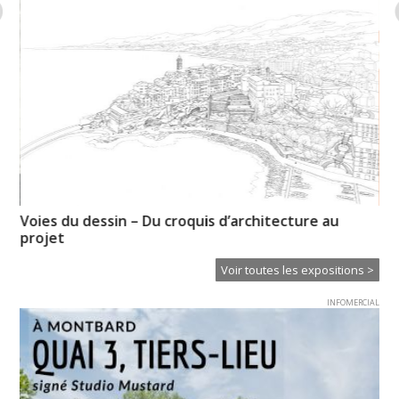
Voies du dessin – Du croquis d’architecture au
Hi
projet
Voir toutes les expositions >
INFOMERCIAL