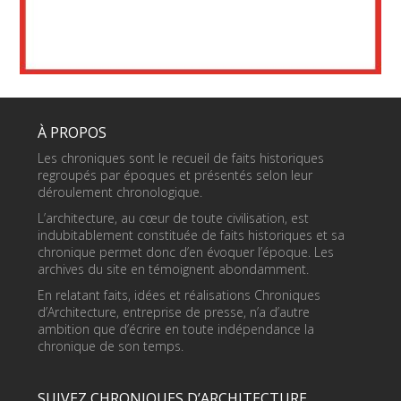
À PROPOS
Les chroniques sont le recueil de faits historiques
regroupés par époques et présentés selon leur
déroulement chronologique.
L’architecture, au cœur de toute civilisation, est
indubitablement constituée de faits historiques et sa
chronique permet donc d’en évoquer l’époque. Les
archives du site en témoignent abondamment.
En relatant faits, idées et réalisations Chroniques
d’Architecture, entreprise de presse, n’a d’autre
ambition que d’écrire en toute indépendance la
chronique de son temps.
SUIVEZ CHRONIQUES D’ARCHITECTURE