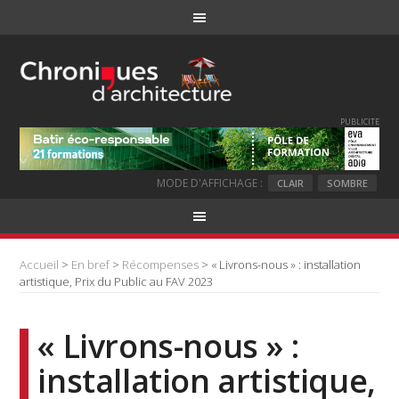
PUBLICITE
MODE D'AFFICHAGE :
CLAIR
SOMBRE
Accueil
>
En bref
>
Récompenses
> « Livrons-nous » : installation
artistique, Prix du Public au FAV 2023
« Livrons-nous » :
installation artistique,