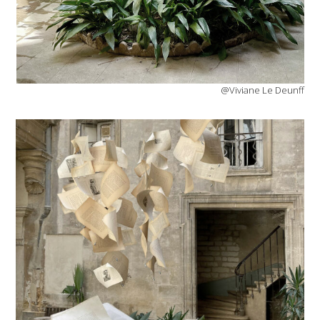
@Viviane Le Deunff