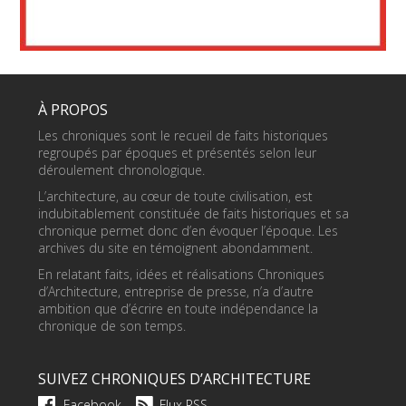
À PROPOS
Les chroniques sont le recueil de faits historiques
regroupés par époques et présentés selon leur
déroulement chronologique.
L’architecture, au cœur de toute civilisation, est
indubitablement constituée de faits historiques et sa
chronique permet donc d’en évoquer l’époque. Les
archives du site en témoignent abondamment.
En relatant faits, idées et réalisations Chroniques
d’Architecture, entreprise de presse, n’a d’autre
ambition que d’écrire en toute indépendance la
chronique de son temps.
SUIVEZ CHRONIQUES D’ARCHITECTURE
Facebook
Flux RSS