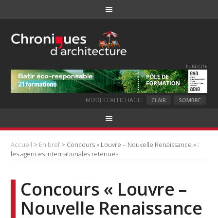
PUBLICITE
MODE D'AFFICHAGE :
CLAIR
SOMBRE
Accueil
>
En bref
> Concours « Louvre – Nouvelle Renaissance » :
les agences internationales retenues
Concours « Louvre –
Nouvelle Renaissance