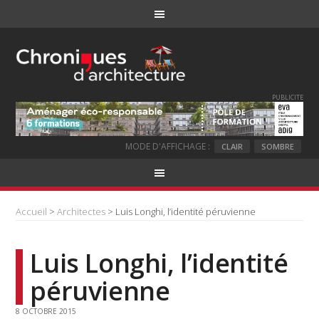
PUBLICITE
MODE D'AFFICHAGE :
CLAIR
SOMBRE
Accueil
>
Architectes
> Luis Longhi, l’identité péruvienne
Luis Longhi, l’identité
péruvienne
8 OCTOBRE 2015