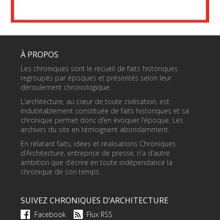
À PROPOS
Les chroniques sont le recueil de faits historiques
regroupés par époques et présentés selon leur
déroulement chronologique.
L’architecture, au cœur de toute civilisation, est
indubitablement constituée de faits historiques et sa
chronique permet donc d’en évoquer l’époque. Les
archives du site en témoignent abondamment.
En relatant faits, idées et réalisations Chroniques
d’Architecture, entreprise de presse, n’a d’autre
ambition que d’écrire en toute indépendance la
chronique de son temps.
SUIVEZ CHRONIQUES D’ARCHITECTURE
Facebook
Flux RSS