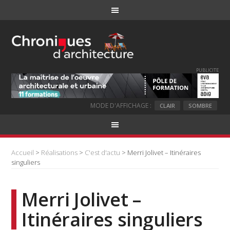
PUBLICITE
MODE D'AFFICHAGE :
CLAIR
SOMBRE
Accueil
>
Réalisations
>
C'est d'actu
> Merri Jolivet – Itinéraires
singuliers
Merri Jolivet –
Itinéraires singuliers