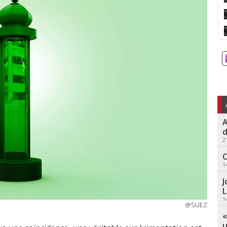
A
d
2
C
1
J
L
1
@SUEZ
«
u