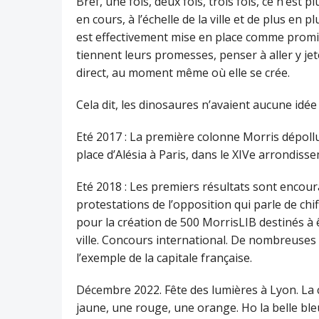
Bref, une fois, deux fois, trois fois, ce n’est
en cours, à l’échelle de la ville et de plus en
est effectivement mise en place comme promis
tiennent leurs promesses, penser à aller y jet
direct, au moment même où elle se crée.
Cela dit, les dinosaures n’avaient aucune idée 
Eté 2017 : La première colonne Morris dépollua
place d’Alésia à Paris, dans le XIVe arrondiss
Eté 2018 : Les premiers résultats sont encour
protestations de l’opposition qui parle de ch
pour la création de 500 MorrisLIB destinés à êt
ville. Concours international. De nombreuses v
l’exemple de la capitale française.
Décembre 2022. Fête des lumières à Lyon. La 
jaune, une rouge, une orange. Ho la belle ble