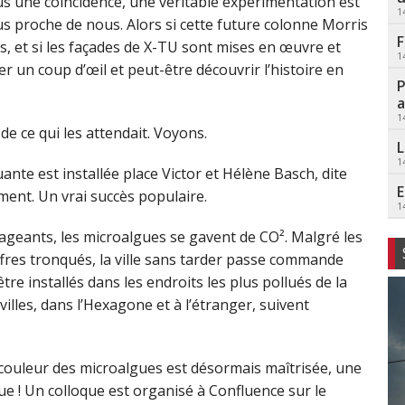
 plus une coïncidence, une véritable expérimentation est
1
 plus proche de nous. Alors si cette future colonne Morris
F
, et si les façades de X-TU sont mises en œuvre et
1
er un coup d’œil et peut-être découvrir l’histoire en
P
a
1
de ce qui les attendait. Voyons.
L
1
nte est installée place Victor et Hélène Basch, dite
E
ement. Un vrai succès populaire.
1
ageants, les microalgues se gavent de CO². Malgré les
iffres tronqués, la ville sans tarder passe commande
re installés dans les endroits les plus pollués de la
illes, dans l’Hexagone et à l’étranger, suivent
couleur des microalgues est désormais maîtrisée, une
ue ! Un colloque est organisé à Confluence sur le