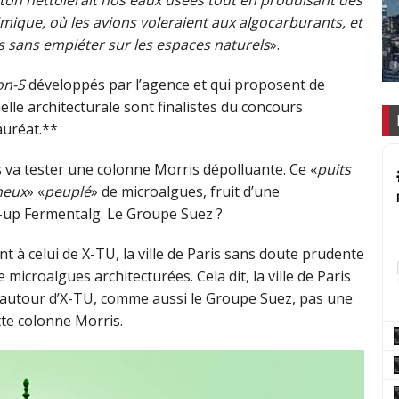
cton nettoierait nos eaux usées tout en produisant des
imique, où les avions voleraient aux algocarburants, et
ns sans empiéter sur les espaces naturels
».
on-S
développés par l’agence et qui proposent de
elle architecturale sont finalistes du concours
auréat.**
 va tester une colonne Morris dépolluante. Ce «
puits
neux
» «
peuplé
» de microalgues, fruit d’une
t-up Fermentalg. Le Groupe Suez ?
t à celui de X-TU, la ville de Paris sans doute prudente
 microalgues architecturées. Cela dit, la ville de Paris
autour d’X-TU, comme aussi le Groupe Suez, pas une
tte colonne Morris.