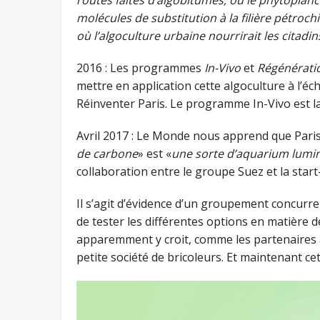
routes faites d’algobitumes, où le phytoplan
molécules de substitution à la filière pétroch
où l’algoculture urbaine nourrirait les citadi
2016 : Les programmes
In-Vivo
et
Régénérati
mettre en application cette algoculture à l’éch
Réinventer Paris. Le programme In-Vivo est l
Avril 2017 : Le Monde nous apprend que Paris
de carbone
» est «
une sorte d’aquarium lumi
collaboration entre le groupe Suez et la star
Il s’agit d’évidence d’un groupement concurren
de tester les différentes options en matière de
apparemment y croit, comme les partenaires 
petite société de bricoleurs. Et maintenant ce