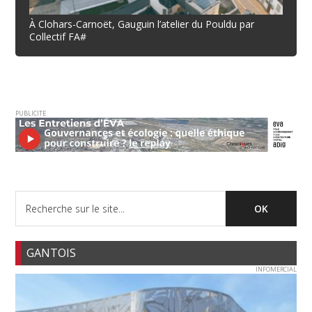
À Clohars-Carnoët, Gauguin l’atelier du Pouldu par
Collectif FA#
PUBLICITE
GANTOIS
INFOMERCIAL