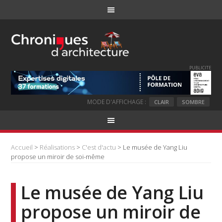
PUBLICITE
MODE D'AFFICHAGE :
CLAIR
SOMBRE
Accueil
>
Réalisations
>
C'est d'actu
> Le musée de Yang Liu
propose un miroir de soi-même
Le musée de Yang Liu
propose un miroir de