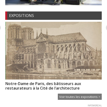
EXPOSITIONS
es
Notre-Dame de Paris, des bâtisseurs aux
Un
restaurateurs à la Cité de l’architecture
Voir toutes les expositions >
INFOMERCIAL