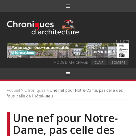
PUBLICITE
MODE D'AFFICHAGE :
CLAIR
SOMBRE
Accueil
>
Chroniques
> Une nef pour Notre-Dame, pas celle des
fous, celle de l’Hôtel-Dieu
Une nef pour Notre-
Dame, pas celle des