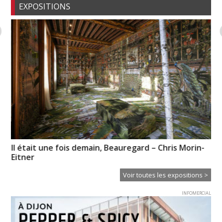
EXPOSITIONS
Il était une fois demain, Beauregard – Chris Morin-
« R
Eitner
Voir toutes les expositions >
INFOMERCIAL