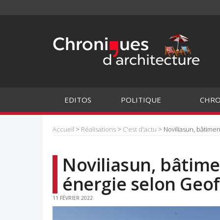
EDITOS
POLITIQUE
CHRO
Accueil
>
Réalisations
>
C'est d'actu
> Noviliasun, bâtime
Noviliasun, bâtim
énergie selon Geof
11 FÉVRIER 2022