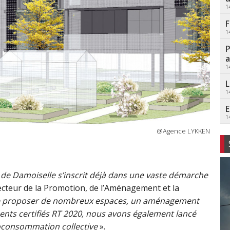
1
F
1
P
a
1
L
1
E
1
@Agence LYKKEN
e Damoiselle s’inscrit déjà dans une vaste démarche
ecteur de la Promotion, de l’Aménagement et la
e proposer de nombreux espaces, un aménagement
ents certifiés RT 2020, nous avons également lancé
oconsommation collective
».