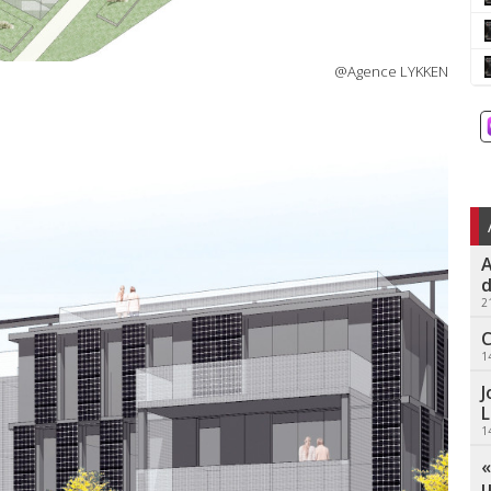
@Agence LYKKEN
A
d
2
C
1
J
L
1
«
u