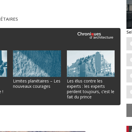
NÉTAIRES
Se
Limites planétaires – Les
Les élus contre les
nouveaux courages
experts : les experts
 !
perdent toujours, c’est le
fait du prince