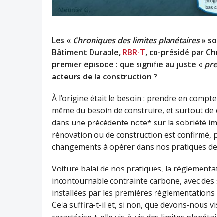
Les «
Chroniques des limites planétaires
» so
Bâtiment Durable,
RBR-T
, co-présidé par Ch
premier épisode : que signifie au juste «
pre
acteurs de la construction ?
À l’origine était le besoin : prendre en compt
même du besoin de construire, et surtout de 
dans une précédente note* sur la sobriété imm
rénovation ou de construction est confirmé, 
changements à opérer dans nos pratiques de 
Voiture balai de nos pratiques, la réglementa
incontournable contrainte carbone, avec des s
installées par les premières réglementation
Cela suffira-t-il et, si non, que devons-nous v
caractérise-t-elle vis-à-vis des limites planétai