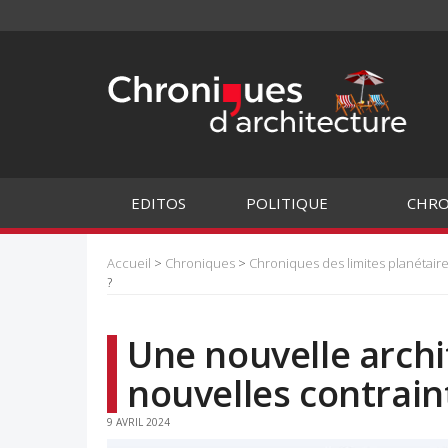
EDITOS
POLITIQUE
CHRO
Accueil
>
Chroniques
>
Chroniques des limites planétair
?
Une nouvelle archit
nouvelles contrain
9 AVRIL 2024