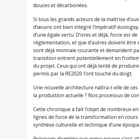
douces et décarbonées.
Si tous les grands acteurs de la maîtrise d’o
d’œuvre ont bien intégré l’impératif écologiq
d’une égale vertu. D’ores et déjà, force est d
réglementation, et que d’autres doivent être re
sont déjà monnaie courante et demandent parfoi
transition entrent potentiellement en frott
du projet. Ceux qui ont déjà tenté de produir
permis par la RE2020 l’ont touché du doigt.
Une nouvelle architecture naîtra-t-elle de ces
la production actuelle ? Nos processus de con
Cette chronique a fait l’objet de nombreux ent
lignes de force de la transformation en cours 
synthèse culturelle et technique d’une époque
Précisons d’emblée que notre propos s’est atta