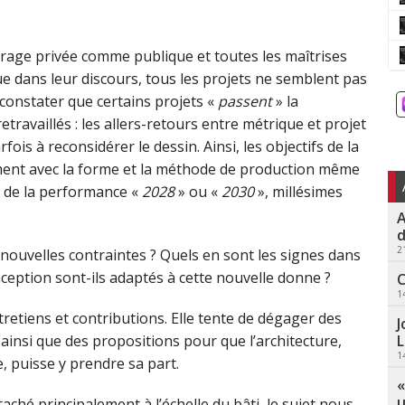
uvrage privée comme publique et toutes les maîtrises
ue dans leur discours, tous les projets ne semblent pas
e constater que certains projets «
passent
» la
travaillés : les allers-retours entre métrique et projet
s à reconsidérer le dessin. Ainsi, les objectifs de la
ement avec la forme et la méthode de production même
e de la performance «
2028
» ou «
2030
», millésimes
A
d
2
 nouvelles contraintes ? Quels en sont les signes dans
ception sont-ils adaptés à cette nouvelle donne ?
C
1
retiens et contributions. Elle tente de dégager des
J
L
ainsi que des propositions pour que l’architecture,
1
, puisse y prendre sa part.
«
u
ché principalement à l’échelle du bâti, le sujet nous