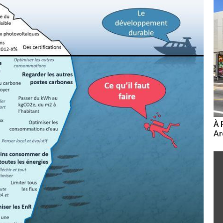
À 
Ar