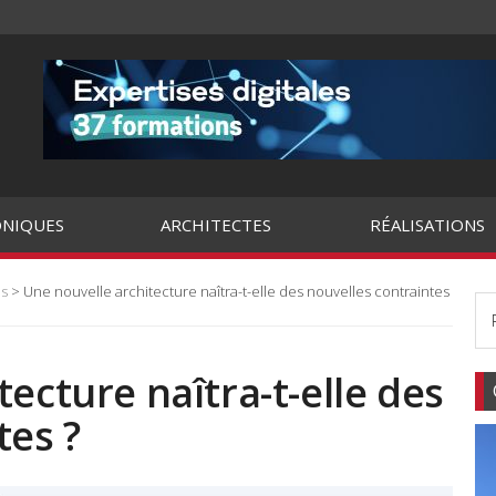
NIQUES
ARCHITECTES
RÉALISATIONS
es
> Une nouvelle architecture naîtra-t-elle des nouvelles contraintes
ecture naîtra-t-elle des
tes ?