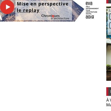
À 
Ma