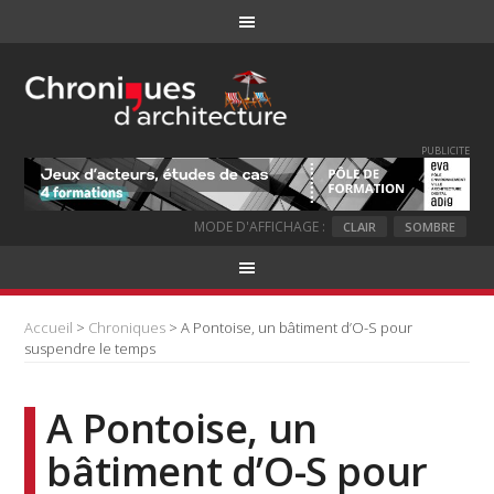
PUBLICITE
MODE D'AFFICHAGE :
CLAIR
SOMBRE
Accueil
>
Chroniques
> A Pontoise, un bâtiment d’O-S pour
suspendre le temps
A Pontoise, un
bâtiment d’O-S pour