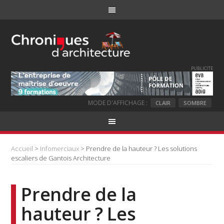
PUBLICITE
MODE D'AFFICHAGE :
CLAIR
SOMBRE
Accueil
>
Infomerciaux
> Prendre de la hauteur ? Les solutions
escaliers de Gantois Architecture
Prendre de la
hauteur ? Les