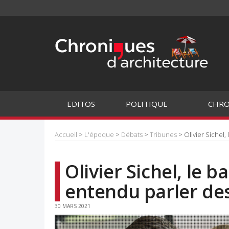
EDITOS
POLITIQUE
CHRO
Accueil
>
L'époque
>
Débats
>
Tribunes
> Olivier Sichel,
Olivier Sichel, le 
entendu parler des
30 MARS 2021