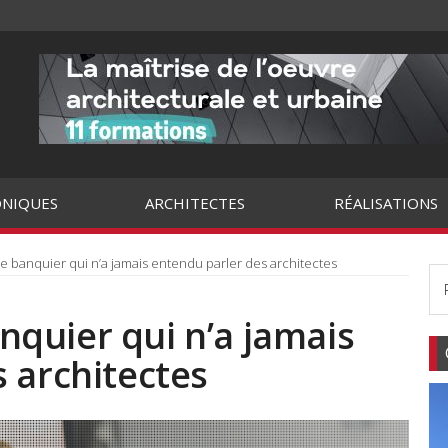
NIQUES
ARCHITECTES
RÉALISATIONS
 le banquier qui n’a jamais entendu parler des architectes
banquier qui n’a jamais
 architectes