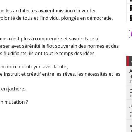
e les architectes avaient mission d’inventer
volonté de tous et l’individu, plongés en démocratie,
mps n’est plus à comprendre et savoir. Face à
erser avec sérénité le flot souverain des normes et des
fluidifiants, ils ont tout le temps des idées.
rencontre du citoyen avec la cité ;
A
 instruit et créatif entre les rêves, les nécessités et les
d
2
st en jachère…
C
1
en mutation ?
J
L
1
«
u