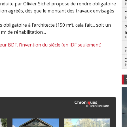
nduite par Olivier Sichel propose de rendre obligatoire
1
ion agréés, dès que le montant des travaux envisagés
F
1
obligatoire à l’architecte (150 m²), cela fait… soit un
P
0 m² de réhabilitation…
a
1
r BDF, l’invention du siècle (en IDF seulement)
L
1
E
1