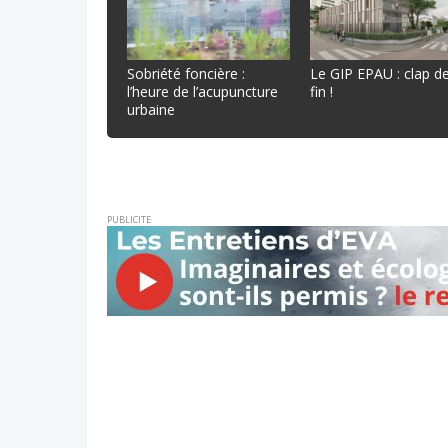
Sobriété foncière :
Le GIP EPAU : clap d
l’heure de l’acupuncture
fin !
urbaine
PUBLICITE