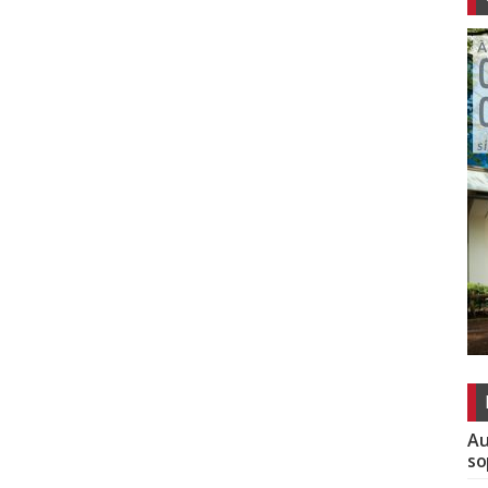
Au
so