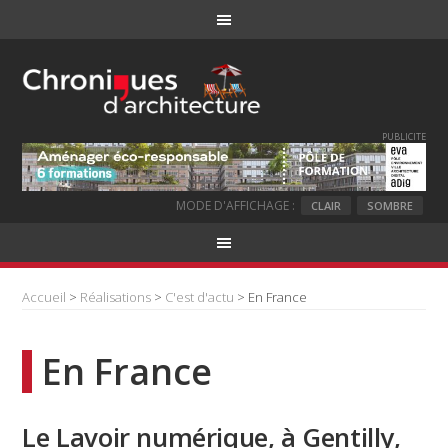
PUBLICITE
MODE D'AFFICHAGE :
CLAIR
SOMBRE
Accueil
>
Réalisations
>
C'est d'actu
> En France
En France
Le Lavoir numérique, à Gentilly,