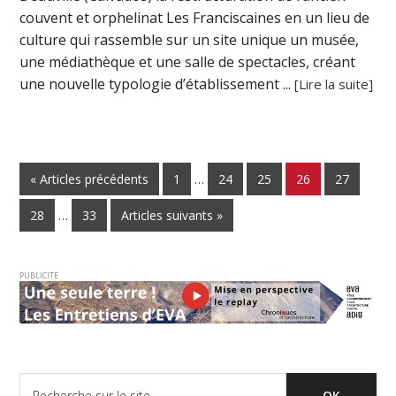
couvent et orphelinat Les Franciscaines en un lieu de
culture qui rassemble sur un site unique un musée,
une médiathèque et une salle de spectacles, créant
une nouvelle typologie d’établissement ...
[Lire la suite]
« Articles précédents
1
…
24
25
26
27
28
…
33
Articles suivants »
PUBLICITE