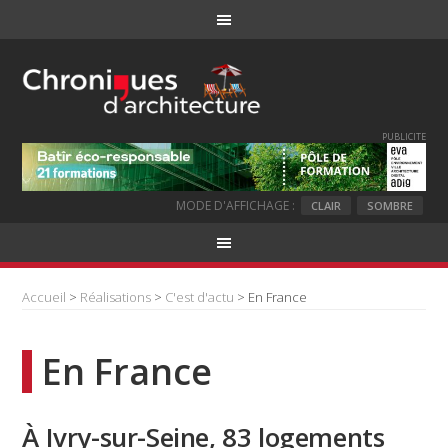
PUBLICITE
MODE D'AFFICHAGE :
CLAIR
SOMBRE
Accueil
>
Réalisations
>
C'est d'actu
> En France
En France
À Ivry-sur-Seine, 83 logements