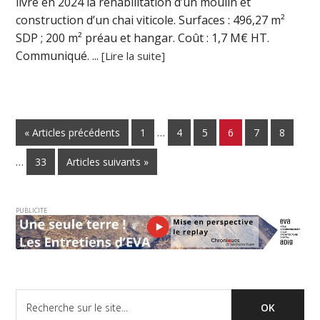
livré en 2024 la réhabilitation d’un moulin et
construction d’un chai viticole. Surfaces : 496,27 m²
SDP ; 200 m² préau et hangar. Coût : 1,7 M€ HT.
Communiqué. ...
[Lire la suite]
« Articles précédents
1
…
4
5
6
7
8
…
33
Articles suivants »
PUBLICITE