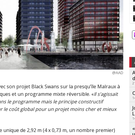
A
@AAD
d
2
ec son projet Black Swans sur la presqu’île Malraux à
C
tiques et un programme mixte réversible. «
Il s’agissait
1
dans le programme mais le principe constructif
J
r le coût global pour un projet moins cher et mieux
L
1
«
me unique de 2,92 m (4 x 0,73 m, un nombre premier)
u