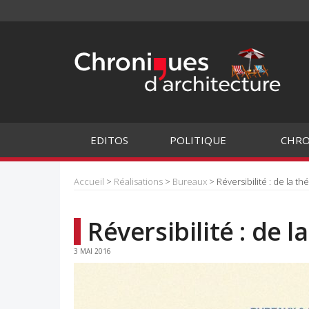
EDITOS
POLITIQUE
CHRO
Accueil
>
Réalisations
>
Bureaux
> Réversibilité : de la th
Réversibilité : de l
3 MAI 2016