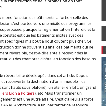
e la construction et de la promotion en font
s.
 mono fonction des bâtiments, a fortiori celle des
éflexion s’est portée vers une mixité des programmes.
superposée, puisque la réglementation l’interdit, et la
, le constat est que les bâtiments mixtes avec des
t spécifiques mis bout à bout coûtent plus cher. Ce
truction donne souvent au final des bâtiments qui ne
ent réversible, c’est-à-dire apte à recevoir dès la
reau ou des chambres d’hôtel en fonction des besoins
 de réversibilité développée dans cet article. Depuis
et reconvertir la destination d’un immeuble : les
sont hauts sous plafond), un atelier en loft, un grand
liers Lion à Poitiers
), etc. Mais transformer un
ments est une autre affaire. C’est d’ailleurs à force
, CANAL Architecture, a fini par tenter de résoudre