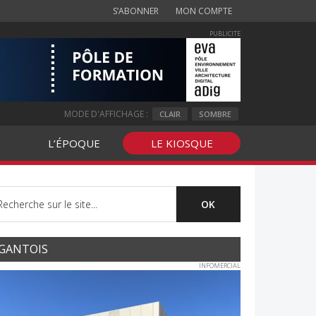
S’ABONNER
MON COMPTE
PUBLICITE
MODE D'AFFICHAGE :
CLAIR
SOMBRE
L’ÉPOQUE
LE KIOSQUE
GANTOIS
INFOMERCIAL