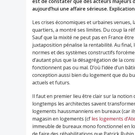
est de constater que des acteurs majeurs d
aujourd’hui une affaire sérieuse. Explication
Les crises économiques et urbaines venues, la
quartiers, a montré ses limites. Du coup la r
Sauf que la mixité ne peut pas en France être 
juxtaposition pénalise la rentabilité. Au final
normes et des systèmes constructifs forcémen
d’autant plus que la désagrégation de la cons
fonctionnent pas ou mal. D’où l’idée d’un bâtim
conception aussi bien du logement que du bu
actuels et futurs.
Il faut en premier lieu être clair sur la notion
longtemps les architectes savent transformer 
logements haussmanniens en bureaux (car ils 
magasin en logements (cf
les logements d’Ate
immeuble de bureaux mono fonctionnel en loge
de faire des réhabilitations que Patrick Rubin