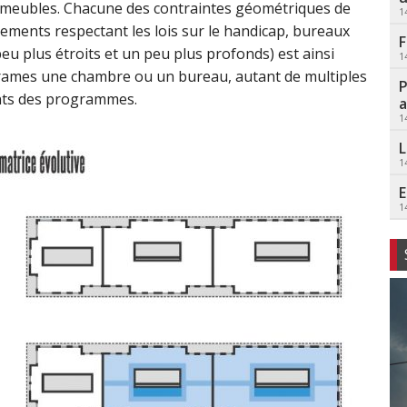
immeubles. Chacune des contraintes géométriques de
1
ments respectant les lois sur le handicap, bureaux
F
peu plus étroits et un peu plus profonds) est ainsi
1
 trames une chambre ou un bureau, autant de multiples
P
nts des programmes.
a
1
L
1
E
1