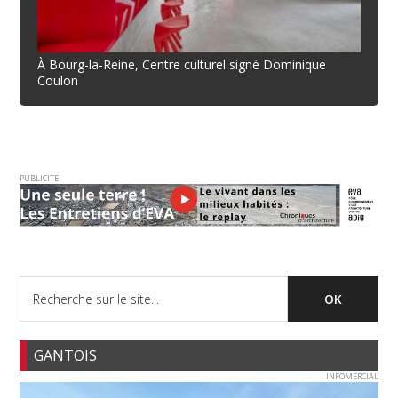
À Bourg-la-Reine, Centre culturel signé Dominique
Coulon
PUBLICITE
GANTOIS
INFOMERCIAL