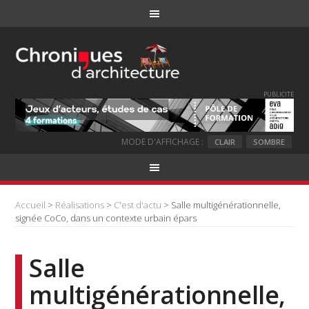
PUBLICITE
MODE D'AFFICHAGE :
CLAIR
SOMBRE
Accueil
>
Réalisations
>
C'est d'actu
> Salle multigénérationnelle,
signée CoCo, dans un contexte urbain épars
Salle
multigénérationnelle,