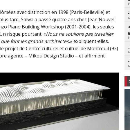
1
lômées avec distinction en 1998 (Paris-Belleville) et
F
1
s plus tard, Salwa a passé quatre ans chez Jean Nouvel
nzo Piano Building Workshop (2001-2004), les seules
P
a
Un risque pourtant. «
Nous ne voulions pas travailler
1
que font les grands architectes,
» expliquent-elles.
L
 projet de Centre culturel et cultuel de Montreuil (93)
1
opre agence – Mikou Design Studio – et affirment
E
1