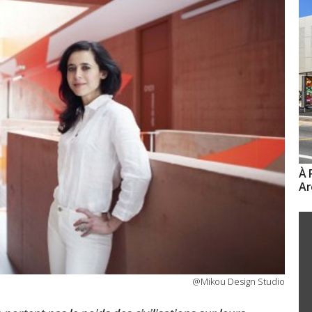
À 
Ar
@Mikou Design Studio