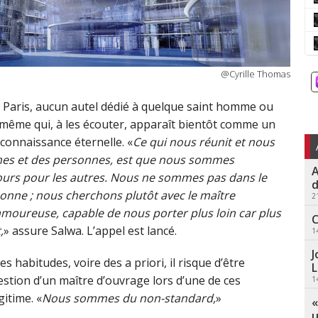
@Cyrille Thomas
à Paris, aucun autel dédié à quelque saint homme ou
e-même qui, à les écouter, apparaît bientôt comme un
econnaissance éternelle. «
Ce qui nous réunit et nous
mes et des personnes, est que nous sommes
A
jours pour les autres. Nous ne sommes pas dans le
d
honne ; nous cherchons plutôt avec le maître
2
amoureuse, capable de nous porter plus loin car plus
C
,
» assure Salwa. L’appel est lancé.
1
J
habitudes, voire des a priori, il risque d’être
L
estion d’un maître d’ouvrage lors d’une de ces
1
itime. «
Nous sommes du non-standard,
»
«
u