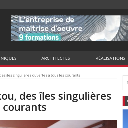
NIQUES
ARCHITECTES
RÉALISATIONS
es îles singulières ouvertes à tous les courants
ou, des îles singulières
s courants