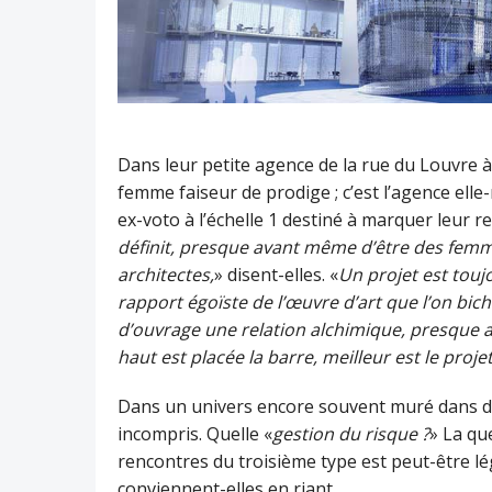
Dans leur petite agence de la rue du Louvre 
femme faiseur de prodige ; c’est l’agence ell
ex-voto à l’échelle 1 destiné à marquer leur r
définit, presque avant même d’être des fem
architectes,
» disent-elles. «
Un projet est tou
rapport égoïste de l’œuvre d’art que l’on bic
d’ouvrage une relation alchimique, presque 
haut est placée la barre, meilleur est le projet
Dans un univers encore souvent muré dans des 
incompris. Quelle «
gestion du risque ?
» La qu
rencontres du troisième type est peut-être lég
conviennent-elles en riant.