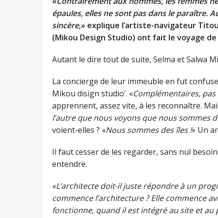
«
Contrairement aux hommes, les femmes ne po
épaules, elles ne sont pas dans le paraître. A
sincère,
» explique l’artiste-navigateur Tit
(Mikou Design Studio) ont fait le voyage de 
Autant le dire tout de suite, Selma et Salwa M
La concierge de leur immeuble en fut confuse ; 
Mikou disign studio’. «
Complémentaires, pas 
apprennent, assez vite, à les reconnaître. Mai
l’autre que nous voyons que nous sommes di
voient-elles ? «
Nous sommes des îles !
» Un ar
Il faut cesser de les regarder, sans nul beso
entendre.
«
L’architecte doit-il juste répondre à un pr
commence l’architecture ? Elle commence avec 
fonctionne, quand il est intégré au site et au 