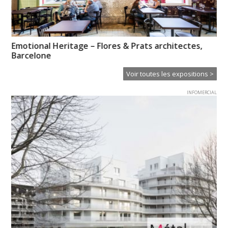
Emotional Heritage – Flores & Prats architectes,
Un
Barcelone
Voir toutes les expositions >
INFOMERCIAL