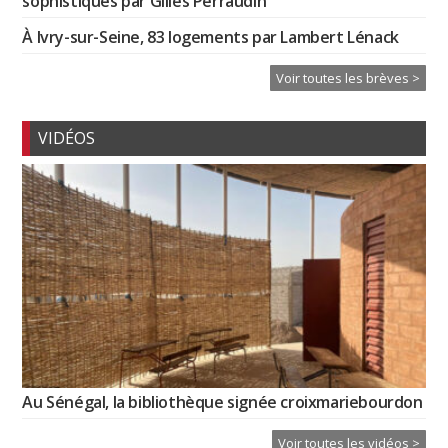
sophistiqués par Gilles Perraudin
À Ivry-sur-Seine, 83 logements par Lambert Lénack
Voir toutes les brèves >
VIDÉOS
Au Sénégal, la bibliothèque signée croixmariebourdon
Voir toutes les vidéos >