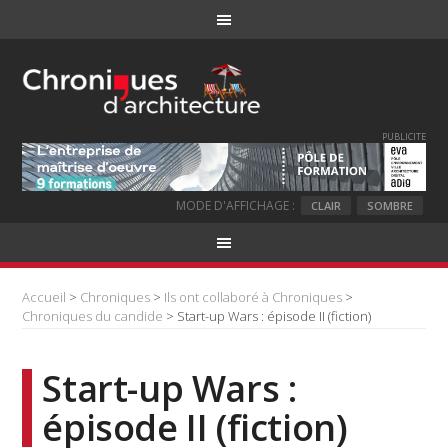
PUBLICITE
MODE D'AFFICHAGE :
CLAIR
SOMBRE
Accueil
>
Chroniques
>
Ils ont collaboré à Chroniques
>
Chroniques du candide
> Start-up Wars : épisode II (fiction)
Start-up Wars :
épisode II (fiction)