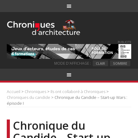
PUBLICITE
MODE D'AFFICHAGE :
CLAIR
SOMBRE
Accueil
>
Chroniques
>
Ils ont collaboré à Chroniques
>
Chroniques du candide
> Chronique du Candide – Start-up Wars :
épisode I
Chronique du
Candide – Start-up