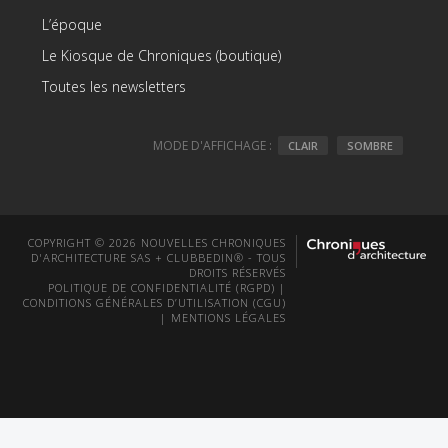
L’époque
Le Kiosque de Chroniques (boutique)
Toutes les newsletters
MODE D'AFFICHAGE :
CLAIR
SOMBRE
COPYRIGHT © 2026 NOUVELLES CHRONIQUES
D'ARCHITECTURE SAS + CLUBBEDIN® - TOUS
DROITS RÉSERVÉS
POLITIQUE DE CONFIDENTIALITÉ (RGPD)
|
CONDITIONS GÉNÉRALES D’UTILISATION (CGU)
|
MENTIONS LÉGALES