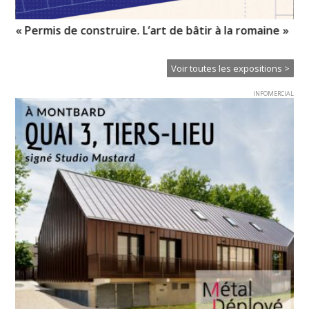
« Permis de construire. L’art de bâtir à la romaine »
My
l’i
Voir toutes les expositions >
INFOMERCIAL