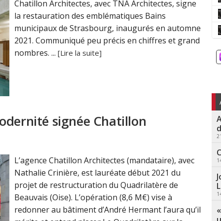
Chatillon Architectes, avec TNA Architectes, signe
la restauration des emblématiques Bains
municipaux de Strasbourg, inaugurés en automne
2021. Communiqué peu précis en chiffres et grand
nombres. ...
[Lire la suite]
odernité signée Chatillon
A
d
2
C
L’agence Chatillon Architectes (mandataire), avec
1
Nathalie Crinière, est lauréate début 2021 du
J
projet de restructuration du Quadrilatère de
L
1
Beauvais (Oise). L’opération (8,6 M€) vise à
redonner au bâtiment d’André Hermant l’aura qu’il
«
u