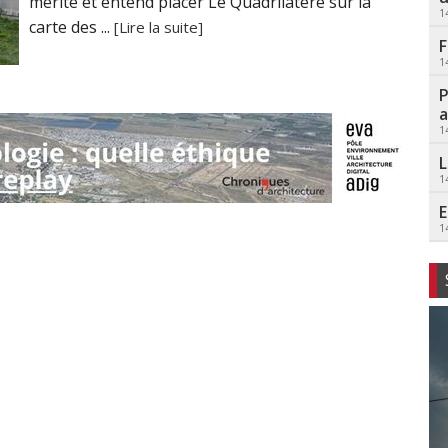
mérite et entend placer Le Quadrilatère sur la
1
carte des ...
[Lire la suite]
F
1
P
a
1
L
1
E
1