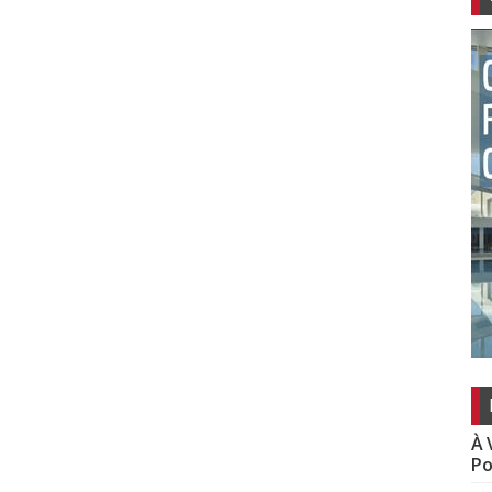
À 
Po