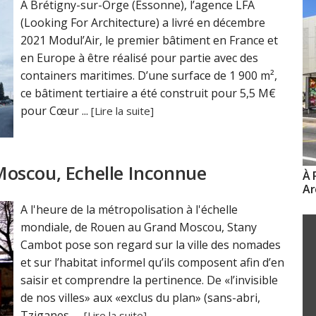
A Brétigny-sur-Orge (Essonne), l’agence LFA
(Looking For Architecture) a livré en décembre
2021 Modul’Air, le premier bâtiment en France et
en Europe à être réalisé pour partie avec des
containers maritimes. D’une surface de 1 900 m²,
ce bâtiment tertiaire a été construit pour 5,5 M€
pour Cœur ...
[Lire la suite]
oscou, Echelle Inconnue
À 
Ar
A l'heure de la métropolisation à l'échelle
mondiale, de Rouen au Grand Moscou, Stany
Cambot pose son regard sur la ville des nomades
et sur l’habitat informel qu’ils composent afin d’en
saisir et comprendre la pertinence. De «l’invisible
de nos villes» aux «exclus du plan» (sans-abri,
Tziganes, ...
[Lire la suite]