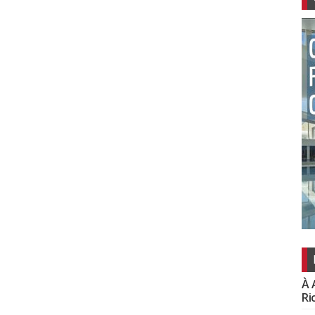
À 
Ri