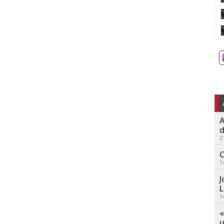
A
d
2
C
1
J
L
1
«
u