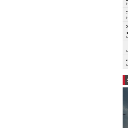
1
F
1
P
a
1
L
1
E
1