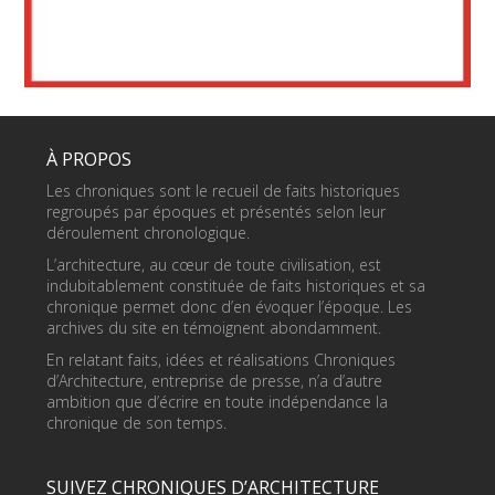
À PROPOS
Les chroniques sont le recueil de faits historiques
regroupés par époques et présentés selon leur
déroulement chronologique.
L’architecture, au cœur de toute civilisation, est
indubitablement constituée de faits historiques et sa
chronique permet donc d’en évoquer l’époque. Les
archives du site en témoignent abondamment.
En relatant faits, idées et réalisations Chroniques
d’Architecture, entreprise de presse, n’a d’autre
ambition que d’écrire en toute indépendance la
chronique de son temps.
SUIVEZ CHRONIQUES D’ARCHITECTURE