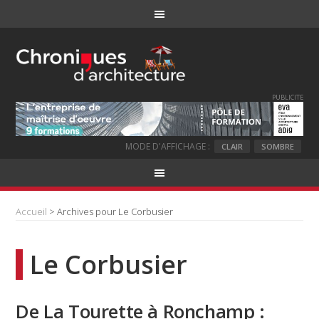
PUBLICITE
MODE D'AFFICHAGE :
CLAIR
SOMBRE
Accueil
> Archives pour Le Corbusier
Le Corbusier
De La Tourette à Ronchamp :