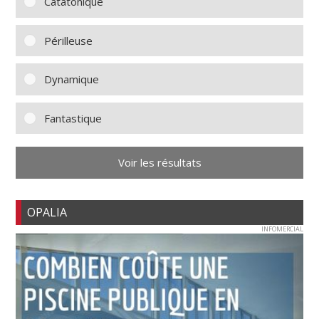
Catatonique
Périlleuse
Dynamique
Fantastique
Voir les résultats
OPALIA
INFOMERCIAL