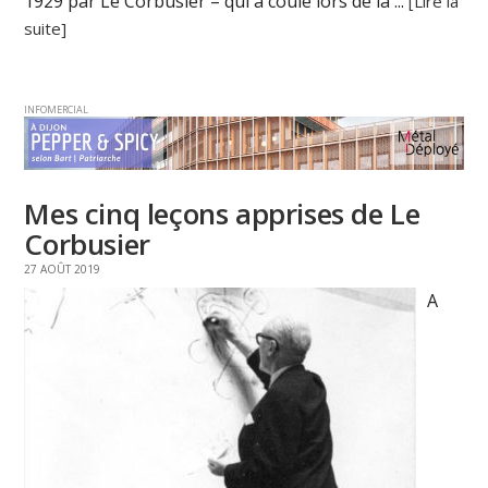
1929 par Le Corbusier – qui a coulé lors de la ...
[Lire la
suite]
INFOMERCIAL
Mes cinq leçons apprises de Le
Corbusier
27 AOÛT 2019
A