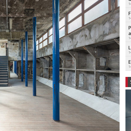
1
F
1
P
a
1
L
1
E
1