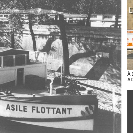
À 
AD