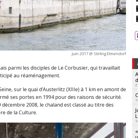
Juin 2017 @ Stirling Elmendorf
s parmi les disciples de Le Corbusier, qui travaillait
A
articipé au réaménagement.
d
2
eine, sur le quai d’Austerlitz (XIIIe) à 1 km en amont de
C
fermé ses portes en 1994 pour des raisons de sécurité.
1
 décembre 2008, le chaland est classé au titre des
J
e de la Culture.
L
1
«
u