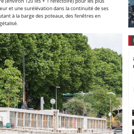
e (environ 120 lits + 1 réfectoire) pour les plus
eur et une surélévation dans la continuité de ses
utant à la barge des poteaux, des fenêtres en
étalisé.