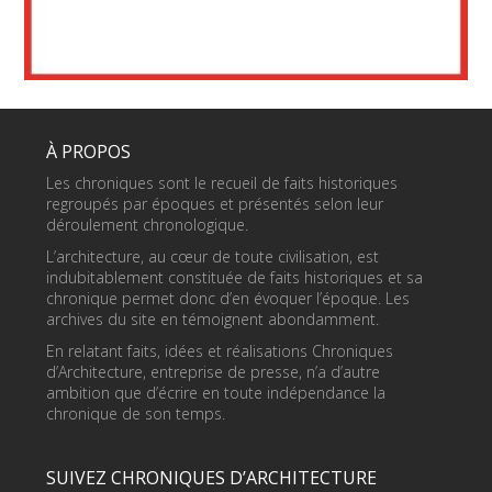
À PROPOS
Les chroniques sont le recueil de faits historiques
regroupés par époques et présentés selon leur
déroulement chronologique.
L’architecture, au cœur de toute civilisation, est
indubitablement constituée de faits historiques et sa
chronique permet donc d’en évoquer l’époque. Les
archives du site en témoignent abondamment.
En relatant faits, idées et réalisations Chroniques
d’Architecture, entreprise de presse, n’a d’autre
ambition que d’écrire en toute indépendance la
chronique de son temps.
SUIVEZ CHRONIQUES D’ARCHITECTURE