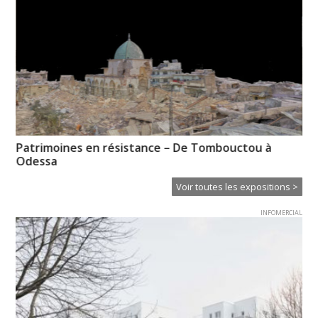
Patrimoines en résistance – De Tombouctou à
Pi
Odessa
l’
Voir toutes les expositions >
INFOMERCIAL