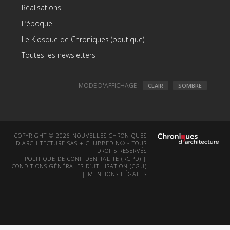
Réalisations
L’époque
Le Kiosque de Chroniques (boutique)
Toutes les newsletters
MODE D'AFFICHAGE :
CLAIR
SOMBRE
COPYRIGHT © 2026 NOUVELLES CHRONIQUES
D'ARCHITECTURE SAS + CLUBBEDIN® - TOUS
DROITS RÉSERVÉS
POLITIQUE DE CONFIDENTIALITÉ (RGPD)
|
CONDITIONS GÉNÉRALES D’UTILISATION (CGU)
|
MENTIONS LÉGALES