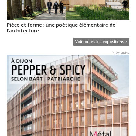
Pièce et forme : une poétique élémentaire de
No
l’architecture
re
Voir toutes les expositions >
INFOMERCIAL