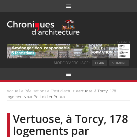
PUBLICITE
MODE D'AFFICHAGE :
CLAIR
SOMBRE
Accueil
>
Réalisations
>
C'est d'actu
> Vertuose, à Torcy, 178
logements par Petitdidier Prioux
Vertuose, à Torcy, 178
logements par