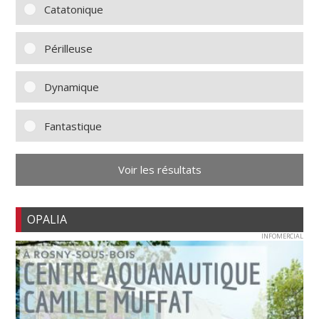
Catatonique
Périlleuse
Dynamique
Fantastique
Voir les résultats
OPALIA
INFOMERCIAL