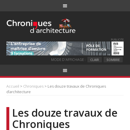
PUBLICITE
MODE D'AFFICHAGE :
CLAIR
SOMBRE
Accueil
>
Chroniques
> Les douze travaux de Chroniques
d’architecture
Les douze travaux de
Chroniques