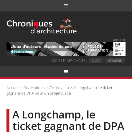
PUBLICITE
MODE D'AFFICHAGE :
CLAIR
SOMBRE
Accueil
>
Réalisations
>
C'est d'actu
> A Longchamp, le ticket
gagnant de DPA pour un projet placé
A Longchamp, le
ticket gagnant de DPA