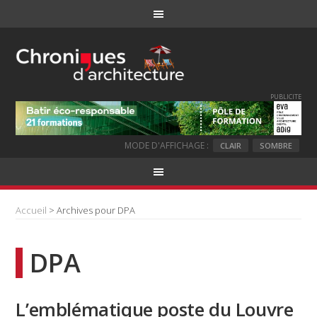
PUBLICITE
MODE D'AFFICHAGE :
CLAIR
SOMBRE
Accueil
> Archives pour DPA
DPA
L’emblématique poste du Louvre