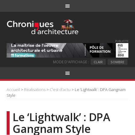
PUBLICITE
MODE D'AFFICHAGE :
CLAIR
SOMBRE
Accueil
>
Réalisations
>
C'est d'actu
> Le ‘Lightwalk’ : DPA Gangnam
Style
Le ‘Lightwalk’ : DPA
Gangnam Style