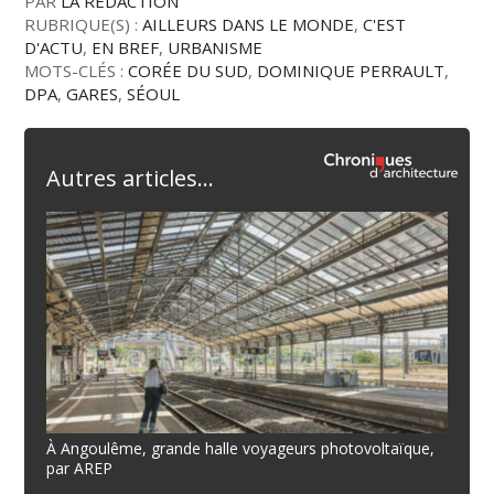
PAR
LA RÉDACTION
RUBRIQUE(S) :
AILLEURS DANS LE MONDE
,
C'EST
D'ACTU
,
EN BREF
,
URBANISME
MOTS-CLÉS :
CORÉE DU SUD
,
DOMINIQUE PERRAULT
,
DPA
,
GARES
,
SÉOUL
Autres articles...
À Angoulême, grande halle voyageurs photovoltaïque,
par AREP