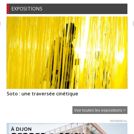
EXPOSITIONS
de
Soto : une traversée cinétique
La
Voir toutes les expositions >
INFOMERCIAL