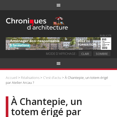
PUBLICITE
MODE D'AFFICHAGE :
CLAIR
SOMBRE
Accueil
>
Réalisations
>
C'est d'actu
> À Chantepie, un totem érigé
par Atelier Arcau ?
À Chantepie, un
totem érigé par