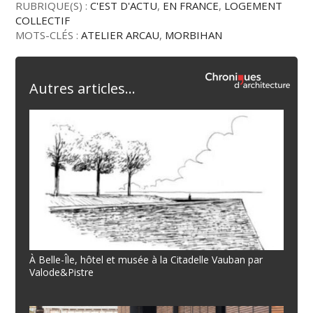
RUBRIQUE(S) :
C'EST D'ACTU
,
EN FRANCE
,
LOGEMENT
COLLECTIF
MOTS-CLÉS :
ATELIER ARCAU
,
MORBIHAN
Autres articles...
À Belle-Île, hôtel et musée à la Citadelle Vauban par
Valode&Pistre