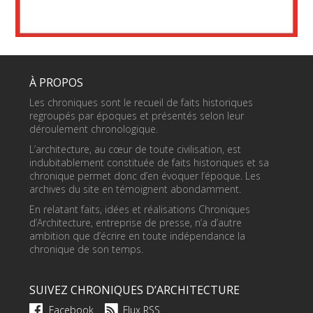
À PROPOS
Les chroniques sont le recueil de faits historiques
regroupés par époques et présentés selon leur
déroulement chronologique.
L’architecture, au cœur de toute civilisation, est
indubitablement constituée de faits historiques et sa
chronique permet donc d’en évoquer l’époque. Les
archives du site en témoignent abondamment.
En relatant faits, idées et réalisations Chroniques
d’Architecture, entreprise de presse, n’a d’autre
ambition que d’écrire en toute indépendance la
chronique de son temps.
SUIVEZ CHRONIQUES D’ARCHITECTURE
Facebook
Flux RSS