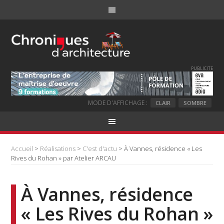
PUBLICITE
MODE D'AFFICHAGE :
CLAIR
SOMBRE
Accueil
>
Réalisations
>
C'est d'actu
> À Vannes, résidence « Les
Rives du Rohan » par Atelier ARCAU
À Vannes, résidence
« Les Rives du Rohan »