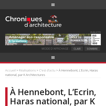
PUBLICITE
MODE D'AFFICHAGE :
CLAIR
SOMBRE
Accueil
>
Réalisations
>
C'est d'actu
> À Hennebont, L’Ecrin, Haras
national, par K Architectures
À Hennebont, L’Ecrin,
Haras national, par K