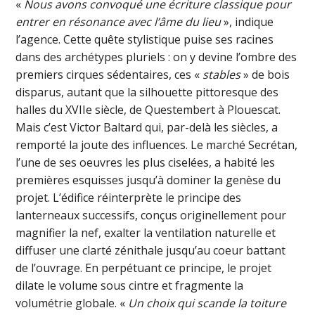
«
Nous avons convoqué une écriture classique pour
entrer en résonance avec l’âme du lieu
», indique
l’agence. Cette quête stylistique puise ses racines
dans des archétypes pluriels : on y devine l’ombre des
premiers cirques sédentaires, ces «
stables
» de bois
disparus, autant que la silhouette pittoresque des
halles du XVIIe siècle, de Questembert à Plouescat.
Mais c’est Victor Baltard qui, par-delà les siècles, a
remporté la joute des influences. Le marché Secrétan,
l’une de ses oeuvres les plus ciselées, a habité les
premières esquisses jusqu’à dominer la genèse du
projet. L’édifice réinterprète le principe des
lanterneaux successifs, conçus originellement pour
magnifier la nef, exalter la ventilation naturelle et
diffuser une clarté zénithale jusqu’au coeur battant
de l’ouvrage. En perpétuant ce principe, le projet
dilate le volume sous cintre et fragmente la
volumétrie globale. «
Un choix qui scande la toiture